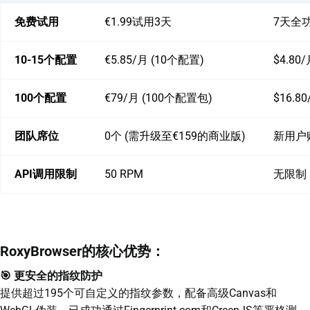
免费试用
€1.99试用3天
7天全
10-15个配置
€5.85/月 (10个配置)
$4.80
100个配置
€79/月 (100个配置包)
$16.8
团队席位
0个 (需升级至€159的商业版)
新用户
API调用限制
50 RPM
无限制
RoxyBrowser的核心优势：
🎯 更安全的指纹防护
提供超过195个可自定义的指纹参数，配备高级Canvas和