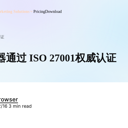
keting Solutions
Pricing
Download
认证
器通过 ISO 27001权威认证
rowser
2/16
3 min read