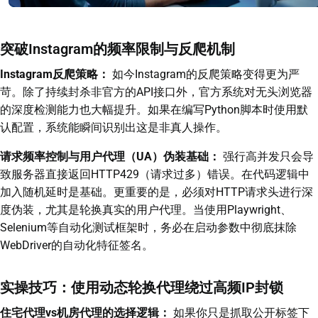
突破Instagram的频率限制与反爬机制
Instagram反爬策略：
如今Instagram的反爬策略变得更为严
苛。除了持续封杀非官方的API接口外，官方系统对无头浏览器
的深度检测能力也大幅提升。如果在编写Python脚本时使用默
认配置，系统能瞬间识别出这是非真人操作。
请求频率控制与用户代理（UA）伪装基础：
强行高并发只会导
致服务器直接返回HTTP429（请求过多）错误。在代码逻辑中
加入随机延时是基础。更重要的是，必须对HTTP请求头进行深
度伪装，尤其是轮换真实的用户代理。当使用Playwright、
Selenium等自动化测试框架时，务必在启动参数中彻底抹除
WebDriver的自动化特征签名。
实操技巧：使用动态轮换代理绕过高频IP封锁
住宅代理vs机房代理的选择逻辑：
如果你只是抓取公开标签下