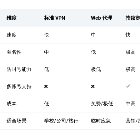
维度
标准 VPN
Web 代理
指纹浏
速度
快
中
快
匿名性
中
低
极高
防封号能力
低
极低
极高
多账号支持
❌
❌
✅
成本
低
免费/极低
中高
适合场景
学校/公司/旅行
临时应急
营销/