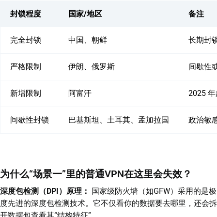
封锁程度
国家/地区
备注
完全封锁
中国、朝鲜
长期封
严格限制
伊朗、俄罗斯
间歇性
新增限制
阿富汗
2025
间歇性封锁
巴基斯坦、土耳其、孟加拉国
政治敏
为什么“场景一”里的普通VPN在这里会失效？
深度包检测（DPI）原理：
国家级防火墙（如GFW）采用的是极
度先进的深度包检测技术。它不仅看你的数据要去哪里，还会拆
开数据包查看其“结构特征”。