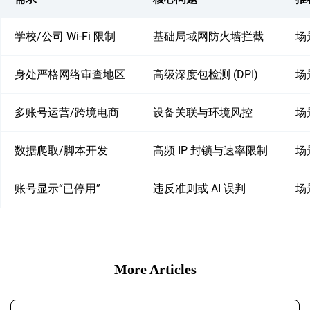
学校/公司 Wi-Fi 限制
基础局域网防火墙拦截
场
身处严格网络审查地区
高级深度包检测 (DPI)
场
多账号运营/跨境电商
设备关联与环境风控
场
数据爬取/脚本开发
高频 IP 封锁与速率限制
场
账号显示“已停用”
违反准则或 AI 误判
场
More Articles