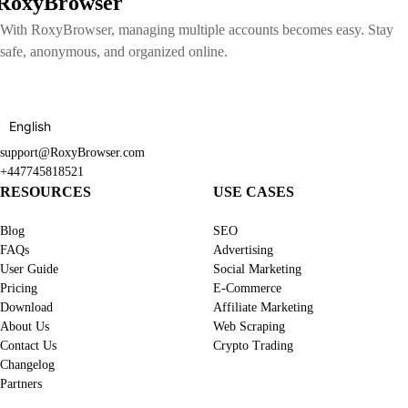
RoxyBrowser
With RoxyBrowser, managing multiple accounts becomes easy. Stay
safe, anonymous, and organized online.
English
support@RoxyBrowser.com
+447745818521
RESOURCES
USE CASES
Blog
SEO
FAQs
Advertising
User Guide
Social Marketing
Pricing
E-Commerce
Download
Affiliate Marketing
About Us
Web Scraping
Contact Us
Crypto Trading
Changelog
Partners