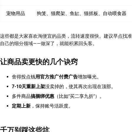
宠物用品
狗笼、猫爬架、鱼缸、猫抓板、自动喂食器
这些都是大家喜欢淘便宜的品类，流转速度很快。建议早点找准
自己的细分领域——做深了，就能积累回头客。
让商品卖更快的几个诀窍
舍得投点钱
用官方推广付费广告
增加曝光。
7-10天重新上架
没卖掉的，使其再次出现在顶部。
多件商品
搞捆绑优惠
（比如"买二享九折"）。
定期上新
，保持账号活跃度。
千万别踩这些坑