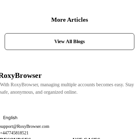
More Articles
View All Blogs
RoxyBrowser
With RoxyBrowser, managing multiple accounts becomes easy. Stay
safe, anonymous, and organized online.
English
support@RoxyBrowser.com
+447745818521