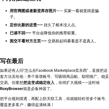
用官网图或者新货库存照片
—— 买家一看就觉得是骗
子。
定价比新的还贵——
挂久了根本没人点。
已读不回——
平台会降低你的推荐权重。
面交不看对方主页——
交易前起码看看是不是真人。
写在最后
如果还有人问"怎么在Facebook Marketplace卖东西"，直接把这
套方法丢给他：养个靠谱账号、写吸睛商品帖、聪明推广、稳妥
交易。但要想
把这变成稳定收入
，你得扩大规模——这时候
RoxyBrowser
就是必备神器了。
把平台规则摸透，再配上防关联工具，你就能轻松管多个账号、
覆盖更多客户，赚得盆满钵满！