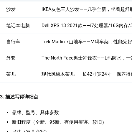
沙发
IKEA灰色三人沙发——几乎全新，坐着超舒
笔记本电脑
Dell XPS 13 2021款——i7处理器/16G内
自行车
Trek Marlin 7山地车——M码车架，性能完
外套
The North Face男士冲锋衣——L码防水
茶几
现代风橡木茶几——长42寸宽24寸，保养
3. 描述写得详细点
品牌、型号、具体参数
新旧程度（全新、95新、有使用痕迹、较旧）
尺寸（家具必写）